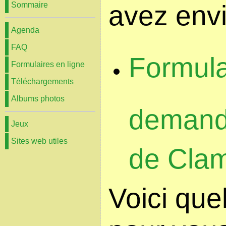
avez envi
Sommaire
Agenda
FAQ
Formula
Formulaires en ligne
Téléchargements
Albums photos
demand
Jeux
Sites web utiles
de Clam
Voici que