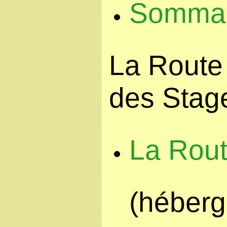
Sommair
La Route
des Stag
La Rou
(héberg