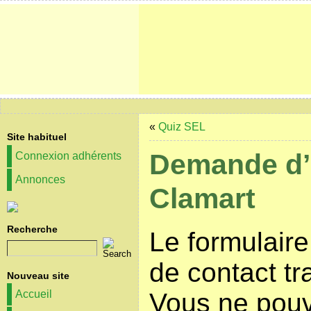
«
Quiz SEL
Site habituel
Demande d’
Connexion adhérents
Annonces
Clamart
Recherche
Le formulair
de contact t
Nouveau site
Vous ne pouv
Accueil