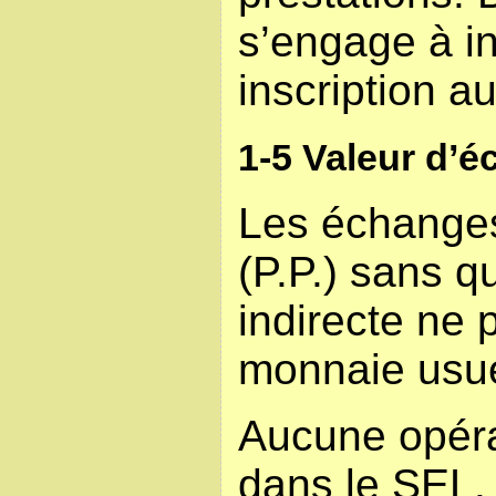
s’engage à i
inscription a
1-5 Valeur d’
Les échanges 
(P.P.) sans q
indirecte ne 
monnaie usue
Aucune opéra
dans le SEL.