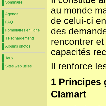
Sommaire
au monde ma
Agenda
de celui-ci e
FAQ
des demandes
Formulaires en ligne
Téléchargements
rencontrer et
Albums photos
capacités rec
Jeux
Il renforce le
Sites web utiles
1 Principes
Clamart