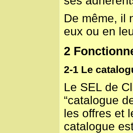
ses adhérent
De même, il 
eux ou en le
2 Fonction
2-1 Le catalo
Le SEL de Cla
“catalogue d
les offres e
catalogue est