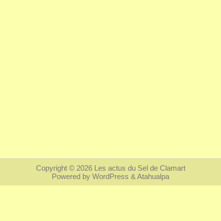
Copyright © 2026
Les actus du Sel de Clamart
Powered by
WordPress
&
Atahualpa